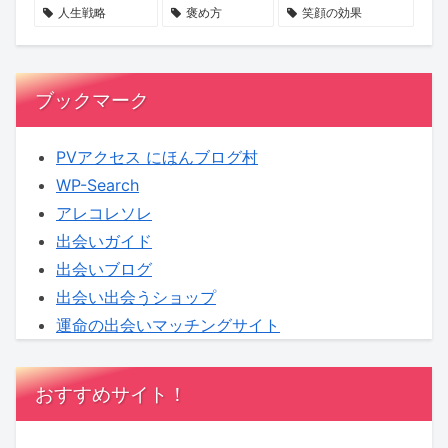
る
価
登
人生戦略
褒め方
笑顔の効果
時
値
場
代
へ
ブックマーク
PVアクセス にほんブログ村
WP-Search
アレコレソレ
出会いガイド
出会いブログ
出会い出会うショップ
運命の出会いマッチングサイト
おすすめサイト！