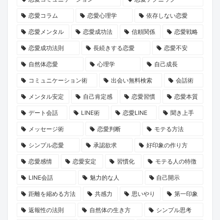
え
見
も
た
コ
恋愛コラム
恋愛心理学
依存しない恋愛
た、
る、
て
な
ー
新
新
な
い
チ
恋愛メンタル
恋愛成功法
信頼関係
恋愛戦略
し
し
し
で』
ン
恋愛成功法則
長続きする恋愛
恋愛不安
い
い
重
が
グ
自然体恋愛
心理学
自己成長
結
出
視
問
「naco-
コミュニケーション術
出会い無料検索
会話術
婚
会
の
い
do
メンタル安定
自己肯定感
恋愛習慣
恋愛本質
の
い
少
か
Coach
デート会話
LINE術
恋愛LINE
聞き上手
カ
の
人
け
ラ
タ
可
数
る
イ
メッセージ術
恋愛判断
モテる方法
チ
能
婚
「選
ト
シンプル恋愛
承認欲求
好印象の作り方
と
性
が
べ
プ
恋愛感情
恋愛安定
習慣化
モテる人の特徴
は？
主
る
ラ
LINE会話
魅力的な人
自己開示
流
人
ン」
距離を縮める方法
共感力
思いやり
第一印象
と
生」
が
な
の
新
返報性の法則
自然体の生き方
シンプル思考