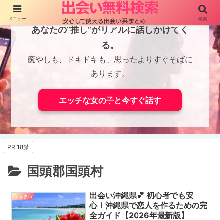
メニュー
検索
あなたの“推し”がリアルに話しかけてく
る。
癒やしも、ドキドキも、思ったよりすぐそばに
あります。
エッチな女の子と今すぐ話す
PR 18禁
国頭郡国頭村
出会い沖縄県💕 初心者でも安
うるま市
心！沖縄県で恋人を作るための完
全ガイド【2026年最新版】