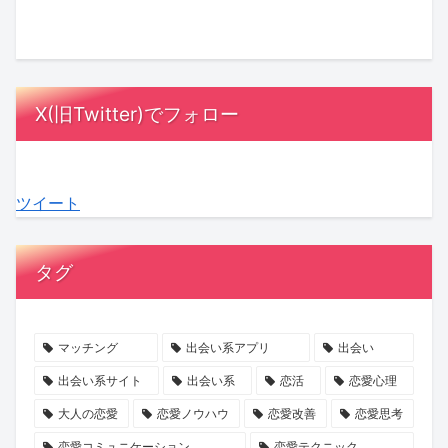
の
藤
式、
と
Ayumi
は
結
夏
招
は？
Hills
「メ
婚
希
待
成
さ
ン
に
さ
ゲ
長
ん
パ」
X(旧Twitter)でフォロー
お
ん
ス
を
初
が
け
の
ト
支
エ
鍵！“選
る
極
は
え
ッ
ぶ
ツイート
「縁
寒
「10
合
セ
疲
起」
プ
人
う
イ
れ”を
意
ロ
未
心
『愛
な
タグ
識
ポ
満」
理
さ
く
調
ー
が
学
れ
す
査
ズ
最
る
短
マッチング
出会い系アプリ
出会い
か
秘
多
の
期
出会い系サイト
出会い系
恋活
恋愛心理
ら
話
に。
を
集
大人の恋愛
恋愛ノウハウ
恋愛改善
恋愛思考
見
に
お
待
中
恋愛コミュニケーション
恋愛テクニック