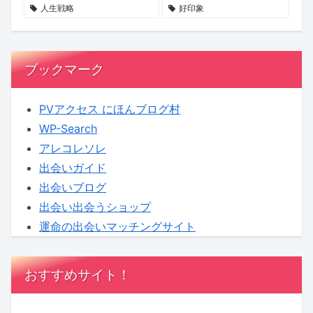
せ
る
へ！
人生戦略
好印象
ん
新
【KENSAKU
か？
企
コ
画
ラ
ブックマーク
に
ム】
KENSAKU
PVアクセス にほんブログ村
も
WP-Search
期
アレコレソレ
待
出会いガイド
出会いブログ
出会い出会うショップ
運命の出会いマッチングサイト
おすすめサイト！