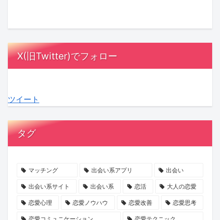
ル
ッ
さ
と
に
は
オ
ク
ん
は？
MC
漫
ア
ス！
が
相
陣
画
レ
星
「ス
手
も
の
X(旧Twitter)でフォロー
デ
ひ
ナ
に
感
中
ィ
と
ッ
負
動！
に？
3』
み
ク
担
結
『ラ
ツイート
最
さ
ゴ
を
婚
ブ
終
ん
ー
か
へ
タ
話
の
ジ
け
の
イ
タグ
が
『お
ャ
な
本
プ
ABEMA
盆
ス」
い
音
診
で
浄
の
デ
が
断』
マッチング
出会い系アプリ
出会い
放
化
マ
ー
紡
で、
出会い系サイト
出会い系
恋活
大人の恋愛
送
キ
マ
ト
ぐ
あ
恋愛心理
恋愛ノウハウ
恋愛改善
恋愛思考
ャ
に
の
「成
な
恋愛コミュニケーション
恋愛テクニック