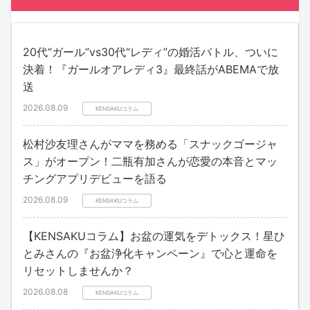
20代“ガール”vs30代“レディ”の婚活バトル、ついに
決着！『ガールオアレディ3』最終話がABEMAで放
送
2026.08.09
KENSAKUコラム
松村沙友理さんがママを務める「スナックゴージャ
ス」がオープン！二瓶有加さんが恋愛の本音とマッ
チングアプリデビューを語る
2026.08.09
KENSAKUコラム
【KENSAKUコラム】お盆の運気をデトックス！星ひ
とみさんの『お盆浄化キャンペーン』で心と運命を
リセットしませんか？
2026.08.08
KENSAKUコラム