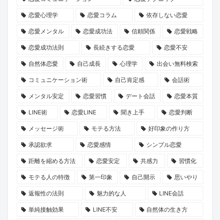
ン
就
誘
長
た
恋愛心理学
恋愛コラム
依存しない恋愛
ペ
任！
い
物
の
ー
ハ
方
語」
運
恋愛メンタル
恋愛成功法
信頼関係
恋愛戦略
ン』
イ
と
命
恋愛成功法則
長続きする恋愛
恋愛不安
で
ク
は？
の
自然体恋愛
自己成長
心理学
出会い無料検索
心
ラ
1
コミュニケーション術
自己肯定感
会話術
と
ス
冊
メンタル安定
恋愛習慣
デート会話
恋愛本質
運
な
と“推
LINE術
恋愛LINE
聞き上手
恋愛判断
命
出
し
を
会
キ
メッセージ術
モテる方法
好印象の作り方
リ
い
ャ
承認欲求
恋愛感情
シンプル恋愛
セ
の
ラ”に
距離を縮める方法
恋愛安定
共感力
習慣化
ッ
本
出
モテる人の特徴
第一印象
自己開示
思いやり
ト
音
会
返報性の法則
魅力的な人
LINE会話
し
に
う
ま
迫
旅
単純接触効果
LINE不安
自然体の生き方