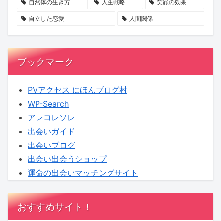
ー
20
か？
自然体の生き方
人生戦略
笑顔の効果
ト
代
自立した恋愛
人間関係
ナ
女
ー
性
シ
が
ブックマーク
ッ
狙
プ
わ
PVアクセス にほんブログ村
と
れ
WP-Search
は？
る
アレコレソレ
実
出会いガイド
態
出会いブログ
と
出会い出会うショップ
は？
運命の出会いマッチングサイト
おすすめサイト！