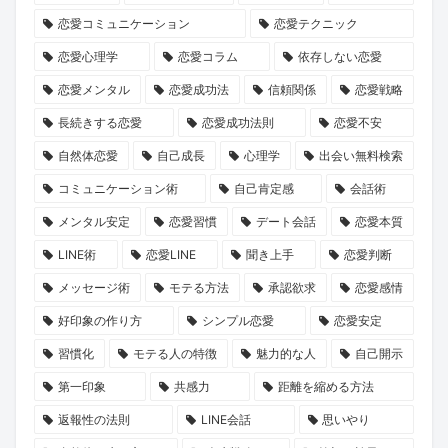
を
嫁
グ
ト
て
ら
恋愛コミュニケーション
恋愛テクニック
築
-
ア
2026」
み
学
恋愛心理学
恋愛コラム
依存しない恋愛
く
ヴ
プ
で
ま
ぶ、
心
ァ
リ
運
し
大
恋愛メンタル
恋愛成功法
信頼関係
恋愛戦略
理
ル
経
命
た。
人
長続きする恋愛
恋愛成功法則
恋愛不安
学
キ
由
の
の
自然体恋愛
自己成長
心理学
出会い無料検索
ュ
の
出
恋
コミュニケーション術
自己肯定感
会話術
リ
競
会
の
メンタル安定
恋愛習慣
デート会話
恋愛本質
ア-』
馬
い
育
LINE術
恋愛LINE
聞き上手
恋愛判断
が
予
を
み
描
想
見
方
メッセージ術
モテる方法
承認欲求
恋愛感情
く
ソ
つ
好印象の作り方
シンプル恋愛
恋愛安定
理
フ
け
習慣化
モテる人の特徴
魅力的な人
自己開示
想
ト
ま
第一印象
共感力
距離を縮める方法
の
詐
せ
返報性の法則
LINE会話
思いやり
パ
欺、
ん