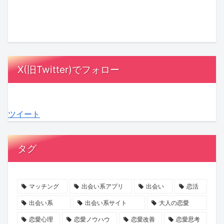
ト
×
「必
山
本
氏
ナ
バ
ず
ま
当
と
ー
ト
勝
す
は
ど
に
ル
て
み
も
う
な
で
る」
ず
っ
向
X(旧Twitter)でフォロー
る
紡
の
高
と
き
理
ぐ
誘
原
し
合
由
「花
惑
×
た
う？
ツイート
と
嫁」
に
マ
い
女
は？
の
ご
ッ
夫
性
支
物
注
チ
婦
100
タグ
え
語！
意！
ン
の“心
人
合
『魔
マ
グ
の
の
う
剣
ッ
イ
声”を
本
マッチング
出会い系アプリ
出会い
恋活
関
の
チ
ベ
聞
音
出会い系
出会い系サイト
大人の恋愛
係
花
ン
ン
い
か
恋愛心理
恋愛ノウハウ
恋愛改善
恋愛思考