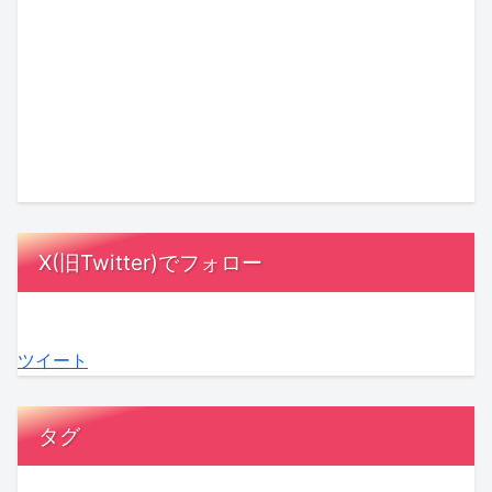
決
気
村
め
3』
の
着！
を
沙
る
最
ヒ
『ガ
デ
友
理
終
ン
ー
ト
理
由
回
ト
ル
ッ
さ
と
に
は
オ
ク
ん
は？
MC
漫
ア
ス！
が
相
陣
画
レ
星
「ス
手
も
の
X(旧Twitter)でフォロー
デ
ひ
ナ
に
感
中
ィ
と
ッ
負
動！
に？
3』
み
ク
担
結
『ラ
ツイート
最
さ
ゴ
を
婚
ブ
終
ん
ー
か
へ
タ
話
の
ジ
け
の
イ
タグ
が
『お
ャ
な
本
プ
ABEMA
盆
ス」
い
音
診