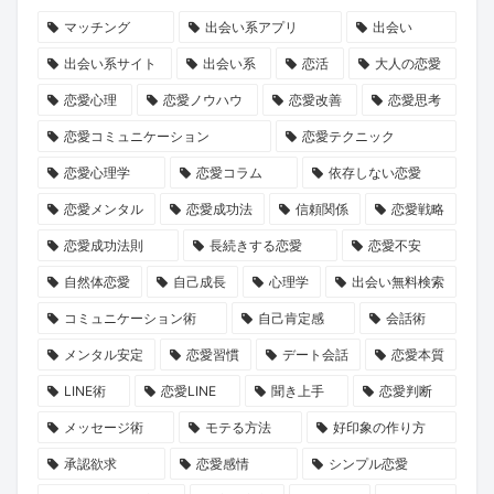
で
浄
の
デ
が
断』
マッチング
出会い系アプリ
出会い
放
化
マ
ー
紡
で、
出会い系サイト
出会い系
恋活
大人の恋愛
送
キ
マ
ト
ぐ
あ
恋愛心理
恋愛ノウハウ
恋愛改善
恋愛思考
ャ
に
の
「成
な
恋愛コミュニケーション
恋愛テクニック
ン
就
誘
長
た
恋愛心理学
恋愛コラム
依存しない恋愛
ペ
任！
い
物
の
ー
ハ
方
語」
運
恋愛メンタル
恋愛成功法
信頼関係
恋愛戦略
ン』
イ
と
命
恋愛成功法則
長続きする恋愛
恋愛不安
で
ク
は？
の
自然体恋愛
自己成長
心理学
出会い無料検索
心
ラ
1
コミュニケーション術
自己肯定感
会話術
と
ス
冊
メンタル安定
恋愛習慣
デート会話
恋愛本質
運
な
と“推
LINE術
恋愛LINE
聞き上手
恋愛判断
命
出
し
を
会
キ
メッセージ術
モテる方法
好印象の作り方
リ
い
ャ
承認欲求
恋愛感情
シンプル恋愛
セ
の
ラ”に