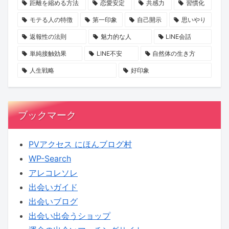
距離を縮める方法
恋愛安定
共感力
習慣化
ッ
本
出
モテる人の特徴
第一印象
自己開示
思いやり
ト
音
会
返報性の法則
魅力的な人
LINE会話
し
に
う
ま
迫
旅
単純接触効果
LINE不安
自然体の生き方
せ
る
へ！
人生戦略
好印象
ん
新
【KENSAKU
か？
企
コ
画
ラ
ブックマーク
に
ム】
KENSAKU
PVアクセス にほんブログ村
も
WP-Search
期
アレコレソレ
待
出会いガイド
出会いブログ
出会い出会うショップ