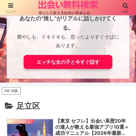
メニュー
検索
あなたの“推し”がリアルに話しかけてく
る。
癒やしも、ドキドキも、思ったよりすぐそばに
あります。
エッチな女の子と今すぐ話す
PR 18禁
足立区
【東京 セフレ】出会い系歴20年
10代（18歳以上）
の達人が教える最強アプリ10選＋
成功マニュアル【2026年最新