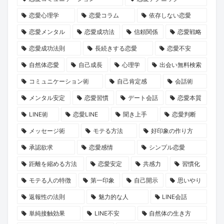
ン
就
誘
長
た
恋愛心理学
恋愛コラム
依存しない恋愛
ペ
任！
い
物
の
ー
ハ
方
語」
運
恋愛メンタル
恋愛成功法
信頼関係
恋愛戦略
ン』
イ
と
命
恋愛成功法則
長続きする恋愛
恋愛不安
で
ク
は？
の
自然体恋愛
自己成長
心理学
出会い無料検索
心
ラ
1
コミュニケーション術
自己肯定感
会話術
と
ス
冊
メンタル安定
恋愛習慣
デート会話
恋愛本質
運
な
と“推
LINE術
恋愛LINE
聞き上手
恋愛判断
命
出
し
を
会
キ
メッセージ術
モテる方法
好印象の作り方
リ
い
ャ
承認欲求
恋愛感情
シンプル恋愛
セ
の
ラ”に
距離を縮める方法
恋愛安定
共感力
習慣化
ッ
本
出
モテる人の特徴
第一印象
自己開示
思いやり
ト
音
会
返報性の法則
魅力的な人
LINE会話
し
に
う
ま
迫
旅
単純接触効果
LINE不安
自然体の生き方