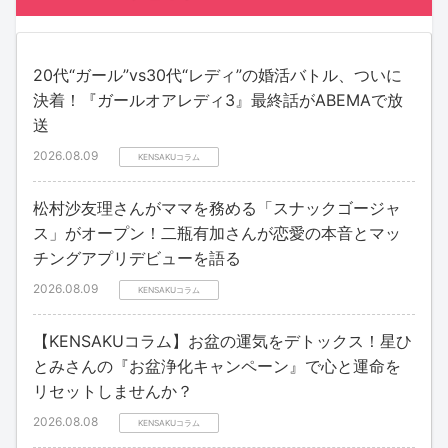
20代“ガール”vs30代“レディ”の婚活バトル、ついに
決着！『ガールオアレディ3』最終話がABEMAで放
送
2026.08.09
KENSAKUコラム
松村沙友理さんがママを務める「スナックゴージャ
ス」がオープン！二瓶有加さんが恋愛の本音とマッ
チングアプリデビューを語る
2026.08.09
KENSAKUコラム
【KENSAKUコラム】お盆の運気をデトックス！星ひ
とみさんの『お盆浄化キャンペーン』で心と運命を
リセットしませんか？
2026.08.08
KENSAKUコラム