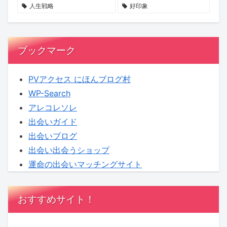
せ
る
へ！
人生戦略
好印象
ん
新
【KENSAKU
か？
企
コ
画
ラ
ブックマーク
に
ム】
KENSAKU
PVアクセス にほんブログ村
も
WP-Search
期
アレコレソレ
待
出会いガイド
出会いブログ
出会い出会うショップ
運命の出会いマッチングサイト
おすすめサイト！