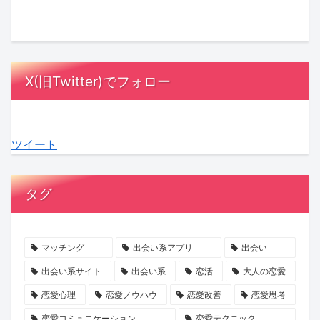
ル
ッ
さ
と
に
は
オ
ク
ん
は？
MC
漫
ア
ス！
が
相
陣
画
レ
星
「ス
手
も
の
X(旧Twitter)でフォロー
デ
ひ
ナ
に
感
中
ィ
と
ッ
負
動！
に？
3』
み
ク
担
結
『ラ
ツイート
最
さ
ゴ
を
婚
ブ
終
ん
ー
か
へ
タ
話
の
ジ
け
の
イ
タグ
が
『お
ャ
な
本
プ
ABEMA
盆
ス」
い
音
診
で
浄
の
デ
が
断』
マッチング
出会い系アプリ
出会い
放
化
マ
ー
紡
で、
出会い系サイト
出会い系
恋活
大人の恋愛
送
キ
マ
ト
ぐ
あ
恋愛心理
恋愛ノウハウ
恋愛改善
恋愛思考
ャ
に
の
「成
な
恋愛コミュニケーション
恋愛テクニック