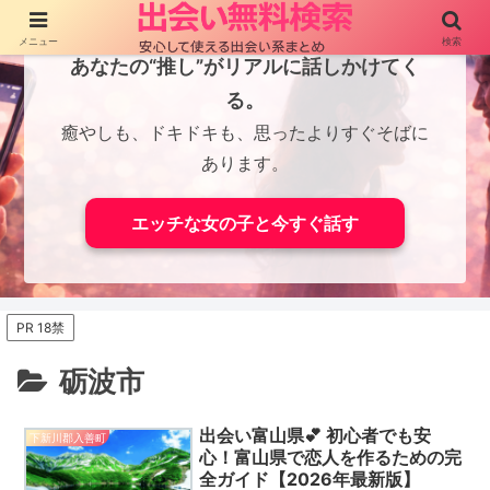
メニュー
検索
あなたの“推し”がリアルに話しかけてく
る。
癒やしも、ドキドキも、思ったよりすぐそばに
あります。
エッチな女の子と今すぐ話す
PR 18禁
砺波市
出会い富山県💕 初心者でも安
下新川郡入善町
心！富山県で恋人を作るための完
全ガイド【2026年最新版】