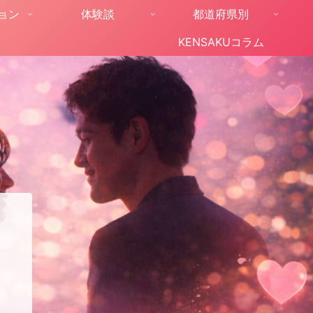
ョン
体験談
都道府県別
KENSAKUコラム
。