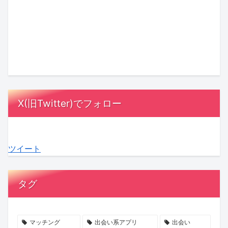
る？
が
ル
着！
を
沙
『悪
成
オ
『ガ
デ
友
役
功
ア
ー
ト
理
の
率
レ
ル
ッ
さ
エ
を
デ
オ
ク
ん
ン
高
ィ
ア
ス！
が
デ
め
3』
レ
星
「ス
X(旧Twitter)でフォロー
ィ
る
最
デ
ひ
ナ
ン
理
終
ィ
と
ッ
グ
由
回
3』
み
ク
ツイート
は
と
に
最
さ
ゴ
死
は？
MC
終
ん
ー
の
相
陣
話
の
ジ
タグ
み』
手
も
が
『お
ャ
完
に
感
ABEMA
盆
ス」
結
負
動！
で
浄
の
マッチング
出会い系アプリ
出会い