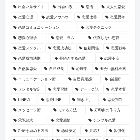
記
担
結
放
化
マ
出会い系サイト
出会い系
恋活
大人の恋愛
念
を
婚
送
キ
マ
恋愛心理
恋愛ノウハウ
恋愛改善
恋愛思考
イ
か
へ
ャ
に
恋愛コミュニケーション
恋愛テクニック
ベ
け
の
ン
就
恋愛心理学
恋愛コラム
依存しない恋愛
ン
な
本
ペ
任！
ト
い
音
ー
ハ
恋愛メンタル
恋愛成功法
信頼関係
恋愛戦略
か
デ
が
ン』
イ
恋愛成功法則
長続きする恋愛
恋愛不安
ら
ー
紡
で
ク
自然体恋愛
自己成長
心理学
出会い無料検索
考
ト
ぐ
心
ラ
コミュニケーション術
自己肯定感
会話術
え
の
「成
と
ス
メンタル安定
恋愛習慣
デート会話
恋愛本質
る
誘
長
運
な
LINE術
恋愛LINE
聞き上手
恋愛判断
出
い
物
命
出
会
方
語」
を
会
メッセージ術
モテる方法
好印象の作り方
い
と
リ
い
承認欲求
恋愛感情
シンプル恋愛
の
は？
セ
の
距離を縮める方法
恋愛安定
共感力
習慣化
ヒ
ッ
本