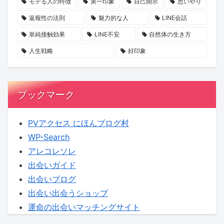
モテる人の特徴
第一印象
自己開示
思いやり
ン
ト
音
返報性の法則
魅力的な人
LINE会話
ト
し
に
【KENSAKU
ま
迫
単純接触効果
LINE不安
自然体の生き方
コ
せ
る
人生戦略
好印象
ラ
ん
新
ム】
か？
企
画
ブックマーク
に
KENSAKU
PVアクセス にほんブログ村
も
WP-Search
期
アレコレソレ
待
出会いガイド
出会いブログ
出会い出会うショップ
運命の出会いマッチングサイト