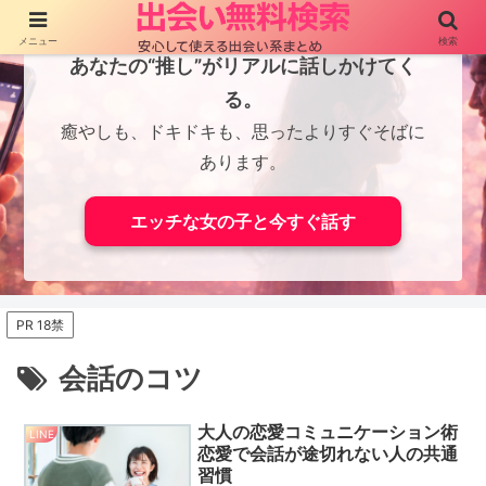
メニュー
検索
あなたの“推し”がリアルに話しかけてく
る。
癒やしも、ドキドキも、思ったよりすぐそばに
あります。
エッチな女の子と今すぐ話す
PR 18禁
会話のコツ
大人の恋愛コミュニケーション術
LINE
恋愛で会話が途切れない人の共通
習慣