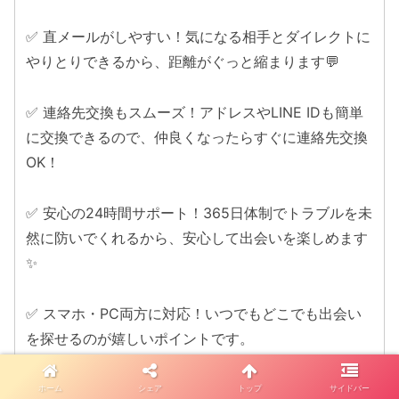
✅ 直メールがしやすい！気になる相手とダイレクトに
やりとりできるから、距離がぐっと縮まります💬
✅ 連絡先交換もスムーズ！アドレスやLINE IDも簡単
に交換できるので、仲良くなったらすぐに連絡先交換
OK！
✅ 安心の24時間サポート！365日体制でトラブルを未
然に防いでくれるから、安心して出会いを楽しめます
✨
✅ スマホ・PC両方に対応！いつでもどこでも出会い
を探せるのが嬉しいポイントです。
＼今なら登録無料！／「新しい出会いを探したい」
ホーム
シェア
トップ
サイドバー