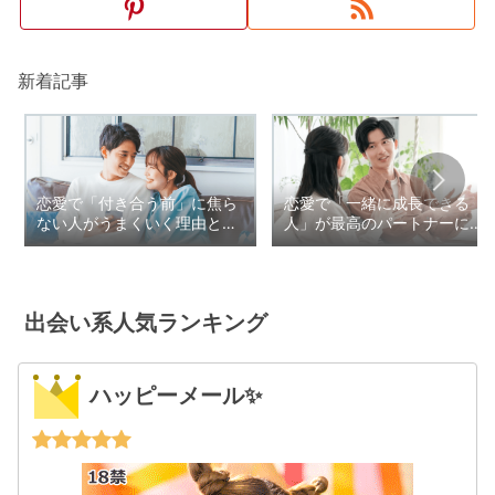
新着記事
恋愛で「付き合う前」に焦ら
恋愛で「一緒に成長できる
ない人がうまくいく理由と
人」が最高のパートナーにな
は？信頼を育てる交際の始め
る理由とは？支え合う関係を
方
築く心理学
出会い系人気ランキング
ハッピーメール✨