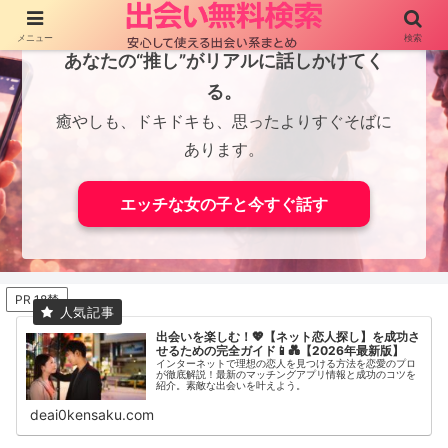
メニュー
検索
あなたの“推し”がリアルに話しかけてく
る。
癒やしも、ドキドキも、思ったよりすぐそばに
あります。
エッチな女の子と今すぐ話す
PR 18禁
出会いを楽しむ！💖【ネット恋人探し】を成功さ
せるための完全ガイド📱💑【2026年最新版】
インターネットで理想の恋人を見つける方法を恋愛のプロ
が徹底解説！最新のマッチングアプリ情報と成功のコツを
紹介。素敵な出会いを叶えよう。
deai0kensaku.com