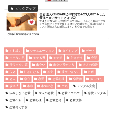
😎管理人KENSAKUが1年間で🔥23人GET🔥した
最強出会いサイトとは⁉️💥
管理人KENSAKUが実際に1年で23人と出会えた無料アプリ
を徹底紹介！今すぐ使える出会いの裏技や、成功の秘訣を
リアル体験と共に解説します。初心者でも安心！
deai0kensaku.com
すれ違い
シチュエーション
タイミング
デート
モテない男
モテる男
モテ術
付き合う
会話
優良出会い系
出会い
出会い系使い方
大人の恋愛
失恋
好きになる
彼女
彼女できない
彼氏
恋人
恋心
恋愛
恋愛心理
恋愛術
振られた
攻略法
本命
本気の恋
空気
メンタル安定
依存しない恋愛
大人の恋愛
恋愛ノウハウ
恋愛メンタル
恋愛不安
恋愛心理
恋愛思考
恋愛改善
恋愛考えすぎ