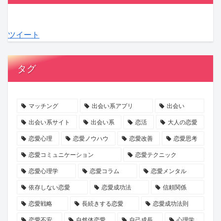
る
あ
る
信
別
意？
関
な
「チ
頼
「SAKURA
見
ツイート
係
た
ャ
を
も
極
性
の
ピ
育
の
め
未
男」
て
づ
た
タグ
来
の
る
く
い“良
を
影？
交
り
心
考
AI
際
婚
的”の
マッチング
出会い系アプリ
出会い
え
時
の
活」
真
出会い系サイト
出会い系
恋活
大人の恋愛
る
代
始
で
実
恋愛心理
恋愛ノウハウ
恋愛改善
恋愛思考
ヒ
の
め
素
を
恋愛コミュニケーション
恋愛テクニック
ン
コ
方
敵
KENSAKU
恋愛心理学
恋愛コラム
恋愛メンタル
ト
ミ
な
が
ュ
一
解
依存しない恋愛
恋愛成功法
信頼関係
ニ
日
説！
恋愛戦略
長続きする恋愛
恋愛成功法則
ケ
を
恋愛不安
自然体恋愛
自己成長
心理学