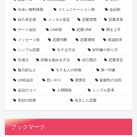
ー
出会い無料検索
コミュニケーション術
会話術
シ
自己肯定感
メンタル安定
恋愛習慣
恋愛本質
ョ
デート会話
LINE術
恋愛LINE
聞き上手
ン
を
メッセージ術
恋愛判断
恋愛感情
承認欲求
KENSAKU
シンプル恋愛
モテる方法
好印象の作り方
が
共感力
距離を縮める方法
自己開示
恋愛安定
考
魅力的な人
モテる人の特徴
第一印象
察
LINE会話
思いやり
習慣化
返報性の法則
会話のコツ
人間関係
シンプル思考
笑顔の効果
自立した恋愛
ブックマーク