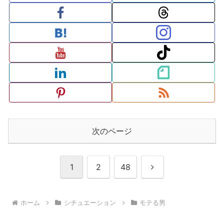
次のページ
次
1
2
48
へ
ホーム
シチュエーション
モテる男