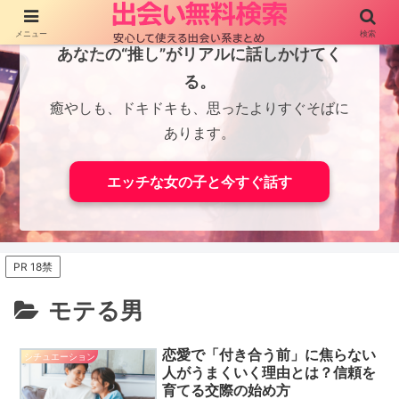
メニュー
検索
あなたの“推し”がリアルに話しかけてく
る。
癒やしも、ドキドキも、思ったよりすぐそばに
あります。
エッチな女の子と今すぐ話す
PR 18禁
モテる男
恋愛で「付き合う前」に焦らない
シチュエーション
人がうまくいく理由とは？信頼を
育てる交際の始め方