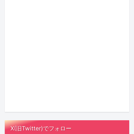
気
コ
に
コ
コ
ラ
焦
ラ
ミ
ム】
ら
ム：
ッ
婚
な
佐
ク
活
い
倉
新
か
人
市
刊
ら“親”に
Z
が
で
「料
か
な
世
う
新
金
ら
る
代
ま
し
即
考
ま
の
く
い
答
え
で
恋
い
出
の
る、
2
愛
く
会
探
心
年
に
理
い
偵」
揺
2
忍
由
を！
は
さ
ヶ
び
と
年
要
X(旧Twitter)でフォロー
ぶ
月！
寄
は？
齢
注