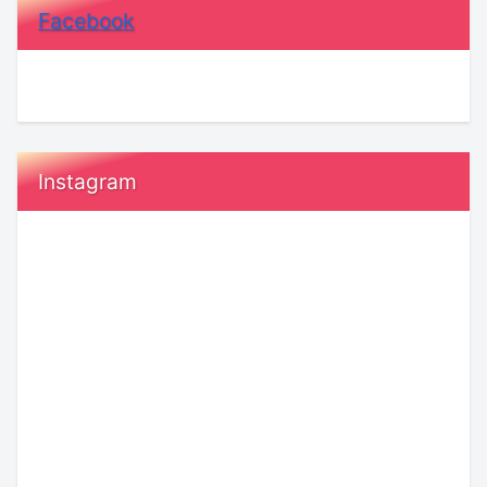
Facebook
Instagram
『執
恋
着』
愛
と
で
『運
「付
命』
き
の
合
愛。
う
人
【KENSAKU
前」
KENSAKU